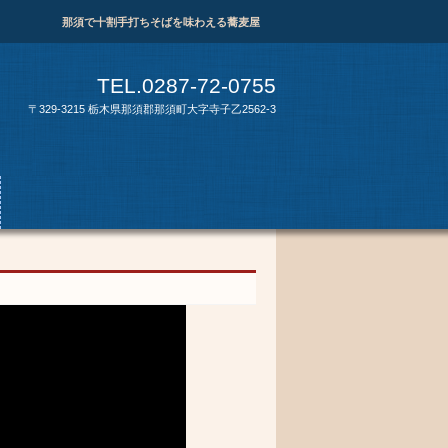
那須で十割手打ちそばを味わえる蕎麦屋
TEL.0287-72-0755
〒329-3215 栃木県那須郡那須町大字寺子乙2562-3