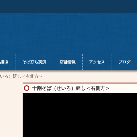
品書き
そば打ち実演
店舗情報
アクセス
ブログ
いろ）延し＜右側方＞
十割そば（せいろ）延し＜右側方＞