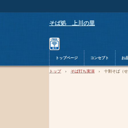
そば処 上川の里
トップページ
コンセプト
お
トップ
›
そば打ち実演
›
十割そば（せ